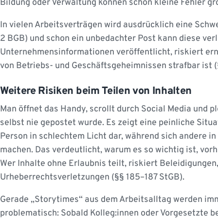
Bildung oder Verwaltung können schon kleine Fehler gr
In vielen Arbeitsverträgen wird ausdrücklich eine Schwe
2 BGB) und schon ein unbedachter Post kann diese verl
Unternehmensinformationen veröffentlicht, riskiert er
von Betriebs- und Geschäftsgeheimnissen strafbar ist 
Weitere Risiken beim Teilen von Inhalten
Man öffnet das Handy, scrollt durch Social Media und pl
selbst nie gepostet wurde. Es zeigt eine peinliche Situa
Person in schlechtem Licht dar, während sich andere i
machen. Das verdeutlicht, warum es so wichtig ist, vorh
Wer Inhalte ohne Erlaubnis teilt, riskiert Beleidigunge
Urheberrechtsverletzungen (§§ 185–187 StGB).
Gerade „Storytimes“ aus dem Arbeitsalltag werden imme
problematisch: Sobald Kolleg:innen oder Vorgesetzte b