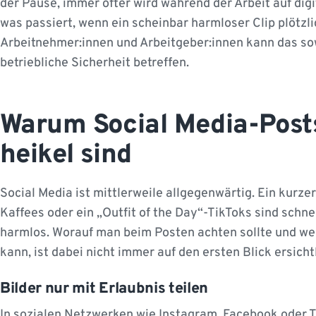
der Pause, immer öfter wird während der Arbeit auf dig
was passiert, wenn ein scheinbar harmloser Clip plötzlic
Arbeitnehmer:innen und Arbeitgeber:innen kann das sow
betriebliche Sicherheit betreffen.
Warum Social Media-Post
heikel sind
Social Media ist mittlerweile allgegenwärtig. Ein kur
Kaffees oder ein „Outfit of the Day“-TikToks sind schn
harmlos. Worauf man beim Posten achten sollte und w
kann, ist dabei nicht immer auf den ersten Blick ersichtl
Bilder nur mit Erlaubnis teilen
In sozialen Netzwerken wie Instagram, Facebook oder T