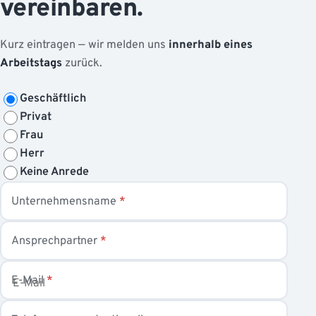
vereinbaren.
Kurz eintragen — wir melden uns
innerhalb eines
Arbeitstags
zurück.
Art
Geschäftlich
Privat
Anrede
Frau
Herr
Keine Anrede
Unternehmensname
*
Ansprechpartner
*
E-Mail
*